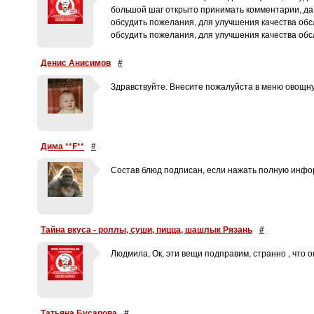
большой шаг открыто принимать комментарии, да 
обсудить пожелания, для улучшения качества обс
обсудить пожелания, для улучшения качества об
Денис Анисимов
#
Здравствуйте. Внесите пожалуйста в меню овощн
Дима **F**
#
Состав блюд подписан, если нажать полную инф
Тайна вкуса - роллы, суши, пицца, шашлык Рязань
#
Людмила, Ок, эти вещи подправим, странно , что он
Татьяна Бусарова
#