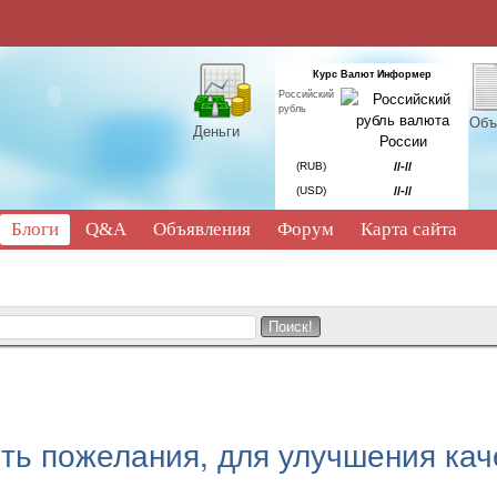
Курс Валют Информер
Российский
рубль
Объ
Деньги
(RUB)
//-//
(USD)
//-//
Блоги
Q&A
Объявления
Форум
Карта сайта
ить пожелания, для улучшения ка