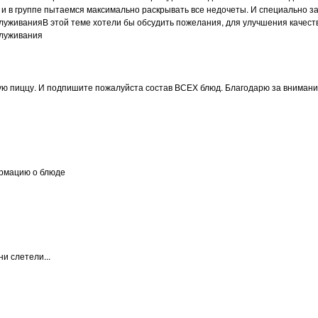
и в группе пытаемся максимально раскрывать все недочеты. И специально за
луживанияВ этой теме хотели бы обсудить пожелания, для улучшения качества
служивания
ую пиццу. И подпишите пожалуйста состав ВСЕХ блюд. Благодарю за внимани
ормацию о блюде
и слетели...