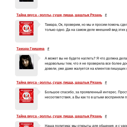
Тайна вкуса - роллы, суши, пицца, шашлык Рязань
#
Тамара, Ок, проверим, но мы и просим помочь сде
только одно. Да на самом деле мнешний вид этих 
Тамара Гришина
#
А может вы не будете наглеть? Я что должна делат
недовольны тем, что я не проверила все более до
довели, уже даже жалуется на клиентов пишущих п
Тайна вкуса - роллы, суши, пицца, шашлык Рязань
#
Большое спасибо, за проявленный интерес. Просто
несоответствия, а Вы как то в штыки восприняли 
Тайна вкуса - роллы, суши, пицца, шашлык Рязань
#
Наша политика: мы открыты для общения, и с удо