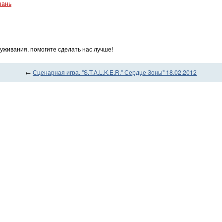
зань
уживания, помогите сделать нас лучше!
←
Сценарная игра. "S.T.A.L.K.E.R." Сердце Зоны" 18.02.2012