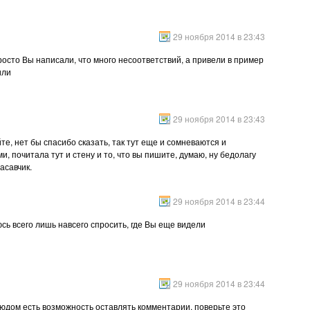
29 ноября 2014 в 23:43
росто Вы написали, что много несоответствий, а привели в пример
или
29 ноября 2014 в 23:43
те, нет бы спасибо сказать, так тут еще и сомневаются и
 почитала тут и стену и то, что вы пишите, думаю, ну бедолагу
асавчик.
29 ноября 2014 в 23:44
сь всего лишь навсего спросить, где Вы еще видели
29 ноября 2014 в 23:44
юдом есть возможность оставлять комментарии, поверьте это