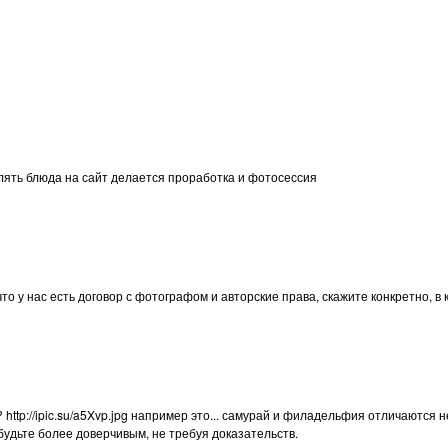
лять блюда на сайт делается проработка и фотосессия
то у нас есть договор с фотографом и авторские права, скажите конкретно, в
 http://ipic.su/a5Xvp.jpg например это... самурай и филадельфия отличаются
 будьте более доверчивым, не требуя доказательств.