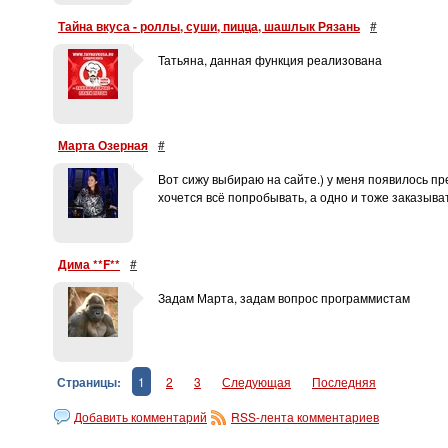
Тайна вкуса - роллы, суши, пицца, шашлык Рязань
#
Татьяна, данная функция реализована
Марта Озерная
#
Вот сижу выбираю на сайте.) у меня появилось пр
хочется всё попробывать, а одно и тоже заказыва
Дима **F**
#
Задам Марта, задам вопрос программистам
Страницы:
1
2
3
Следующая
Последняя
Добавить комментарий
RSS-лента комментариев