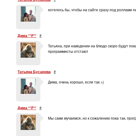
хотелось бы, чтобы на сайте сразу под роллами п
Дима **F**
#
Татьяна, при наведении на блюдо скоро будут по
программисты отстают
Татьяна Бусарова
#
Дима, очень хорошо, если так =)
Дима **F**
#
Мы сами мучаемся, но к сожалению пока так, про