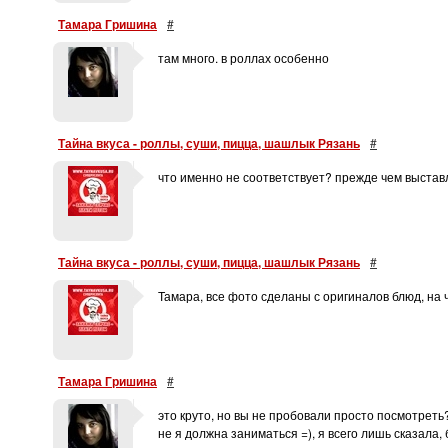
Тамара Гришина
#
там много. в роллах особенно
Тайна вкуса - роллы, суши, пицца, шашлык Рязань
#
что именно не соответствует? прежде чем выстав
Тайна вкуса - роллы, суши, пицца, шашлык Рязань
#
Тамара, все фото сделаны с оригиналов блюд, на ч
Тамара Гришина
#
это круто, но вы не пробовали просто посмотреть?
не я должна заниматься =), я всего лишь сказала,