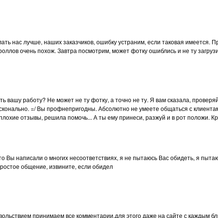
лать нас лучше, наших заказчиков, ошибку устраним, если таковая имеется. П
роллов очень похож. Завтра посмотрим, может фотку ошиблись и не ту загруз
ь вашу работу? Не может не ту фотку, а точно не ту. Я вам сказала, проверяй
сконально. =/ Вы профнепригодны. Абсолютно не умеете общаться с клиентами,
лохие отзывы, решила помочь... А ты ему принеси, разжуй и в рот положи. Кр
 Вы написали о многих несоответствиях, я не пытаюсь Вас обидеть, я пытаю
простое общение, извините, если обидел
вольствием принимаем все комментарии,для этого даже на сайте с каждым бл