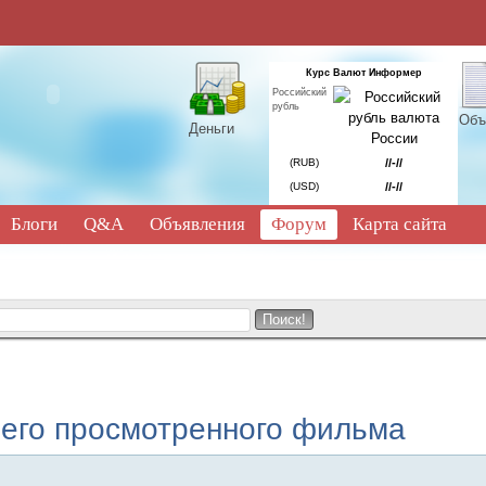
Курс Валют Информер
Российский
рубль
Объ
Деньги
(RUB)
//-//
(USD)
//-//
Блоги
Q&A
Объявления
Форум
Карта сайта
него просмотренного фильма