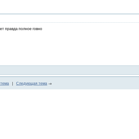
ет правда полное говно
 тема
|
Следующая тема
→