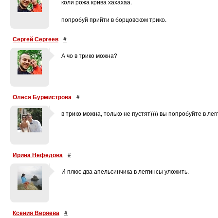
коли рожа крива хахахаа.
попробуй прийти в борцовском трико.
Сергей Сергеев
#
А чо в трико можна?
Олеся Бурмистрова
#
в трико можна, только не пустят)))) вы попробуйте в лег
Ирина Нефедова
#
И плюс два апельсинчика в леггинсы уложить.
Ксения Веряева
#