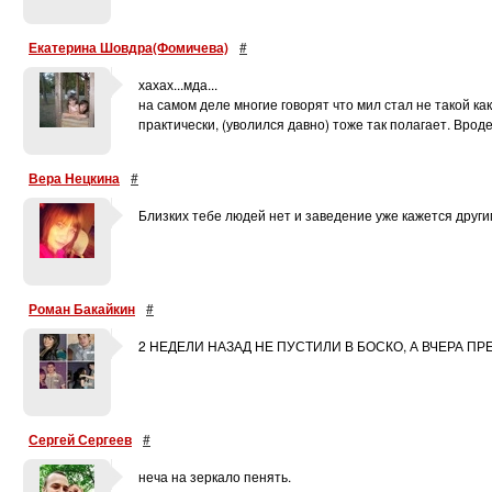
Екатерина Шовдра(Фомичева)
#
хахах...мда...
на самом деле многие говорят что мил стал не такой как
практически, (уволился давно) тоже так полагает. Вроде в
Вера Нецкина
#
Близких тебе людей нет и заведение уже кажется другим
Роман Бакайкин
#
2 НЕДЕЛИ НАЗАД НЕ ПУСТИЛИ В БОСКО, А ВЧЕРА П
Сергей Сергеев
#
неча на зеркало пенять.