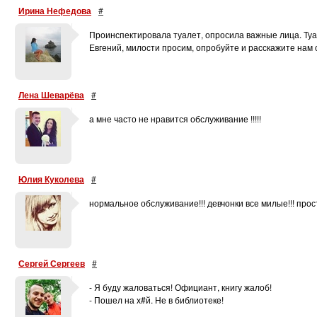
Ирина Нефедова
#
Проинспектировала туалет, опросила важные лица. Туал
Евгений, милости просим, опробуйте и расскажите нам 
Лена Шеварёва
#
а мне часто не нравится обслуживание !!!!!
Юлия Куколева
#
нормальное обслуживание!!! девчонки все милые!!! про
Сергей Сергеев
#
- Я буду жаловаться! Официант, книгу жалоб!
- Пошел на х#й. Не в библиотеке!