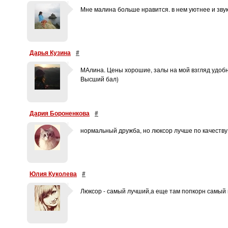
Мне малина больше нравится. в нем уютнее и звук
Дарья Кузина
#
МАлина. Цены хорошие, залы на мой взгляд удоб
Высший бал)
Дария Бороненкова
#
нормальный дружба, но люксор лучше по качеству
Юлия Куколева
#
Люксор - самый лучший,а еще там попкорн самый 