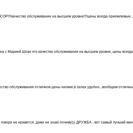
ЮКСОР!!!!качество обслуживание на высшем уровне!!!!цены всегда приемлемы
гласна с Марией Шпак что качество обслуживания на высшем уровне, цены всег
чество обслуживания отличное,цены низкие,в залах удобно...вообщем отличны
 говоря не нравится, даже не знаю почему))) ДРУЖБА - вот самый лучший кино