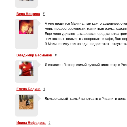
Вера Нецкина
#
А мне нравится Малина, там как-то душевнее, оч
меры предосторожности, магнитная рамка, охранн
Еще меня удивляет,в кафешке перед кинотеатром 
нам говорят: нельзя, вы попросите в кафе, Вам п
В Малине вижу только один недостаток - отсутств
Владимир Басманов
#
Я согласен Люксор самый лучший кинотеатр в Ряз
Елена Бодина
#
Люксор самый- самый кинотеатр в Рязани, и цены
Ирина Нефедова
#