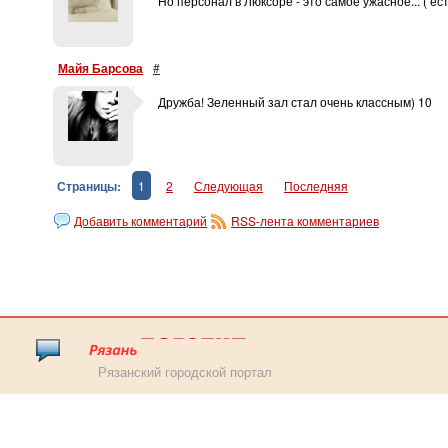
Но персонал в Люксоре - это самое ужасное... ( ест
Майя Барсова
#
Дружба! Зеленный зал стал очень классным) 10
Страницы:
1
2
Следующая
Последняя
Добавить комментарий
RSS-лента комментариев
Рязанский городской портал