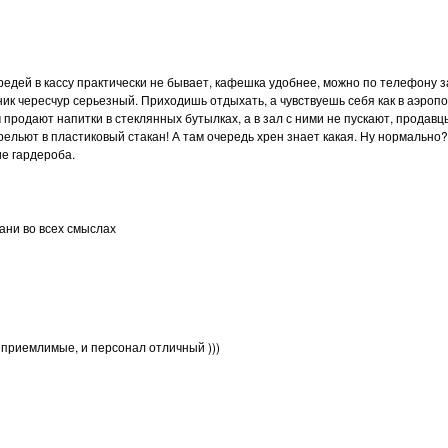
ередей в кассу практически не бывает, кафешка удобнее, можно по телефон
ик чересчур серьезный. Приходишь отдыхать, а чувствуешь себя как в аэропо
продают напитки в стеклянных бутылках, а в зал с ними не пускают, продавц
ерельют в пластиковый стакан! А там очередь хрен знает какая. Ну нормальн
ие гардероба.
ани во всех смыслах
 приемлимые, и персонал отличный )))