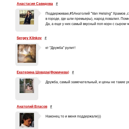
Анастасия Савидова
#
Поддерживаю,#5Анатолий "Van Helsing" Храмов ,с
в городе, где шли премьеры), народ повалил. Пом
Да, а еще у них самый вкусный поп-корн с сыром ч
Sergey Klinkov
#
кт "Дружба" рулит!
Екатерина Шовдра(Фомичева)
#
Дружба, самый замечательный, и цены не такие у
Анатолий Власов
#
Наконец то и меня поддержали)))