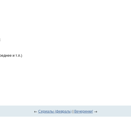
:
еднее и т.п.)
←
Сериалы (февраль)
|
Вечеринки!
→