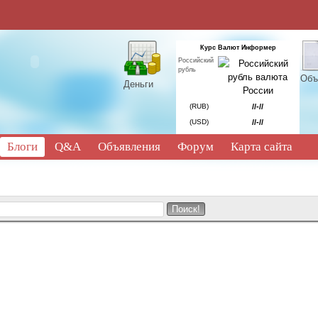
Курс Валют Информер
Российский
рубль
Объ
Деньги
(RUB)
//-//
(USD)
//-//
Блоги
Q&A
Объявления
Форум
Карта сайта