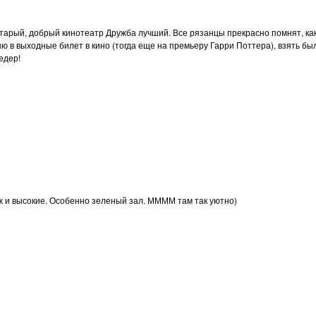
тарый, добрый кинотеатр Дружба лучший. Все рязанцы прекрасно помнят, ка
ню в выходные билет в кино (тогда еще на премьеру Гарри Поттера), взять бы
едер!
ж и высокие. Особенно зеленый зал. ММММ там так уютно)