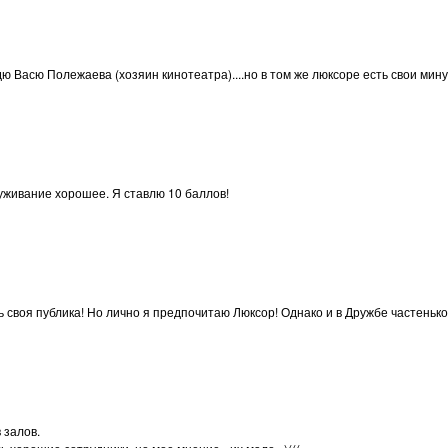
ю Васю Полежаева (хозяин кинотеатра)....но в том же люксоре есть свои мину
живание хорошее. Я ставлю 10 баллов!
ь своя публика! Но лично я предпочитаю Люксор! Однако и в Дружбе частеньк
 залов.