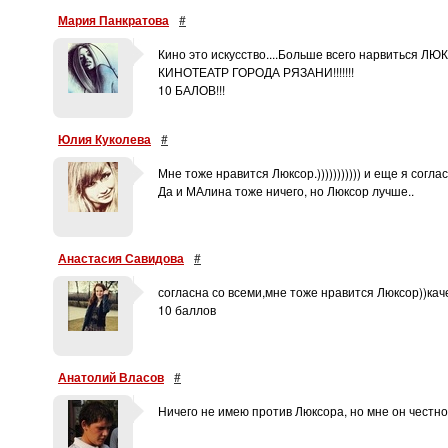
Мария Панкратова
#
Кино это искусство....Больше всего нарвиться Л
КИНОТЕАТР ГОРОДА РЯЗАНИ!!!!!!!
10 БАЛОВ!!!
Юлия Куколева
#
Мне тоже нравится Люксор.))))))))))) и еще я со
Да и МАлина тоже ничего, но Люксор лучше..
Анастасия Савидова
#
согласна со всеми,мне тоже нравится Люксор))ка
10 баллов
Анатолий Власов
#
Ничего не имею против Люксора, но мне он честно