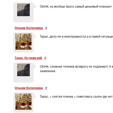
Olchik, ну вообще брать самый дешевый планшет 
Ольчик Колючкина
#
Тарас, дело не в неисправности.а в самой ситуаци
Тарас Островский
#
Olchik, сложная техника возврату не подлежит) А
заявления.
Ольчик Колючкина
#
Тарас, + снятая пленка.+ советовать салон где не