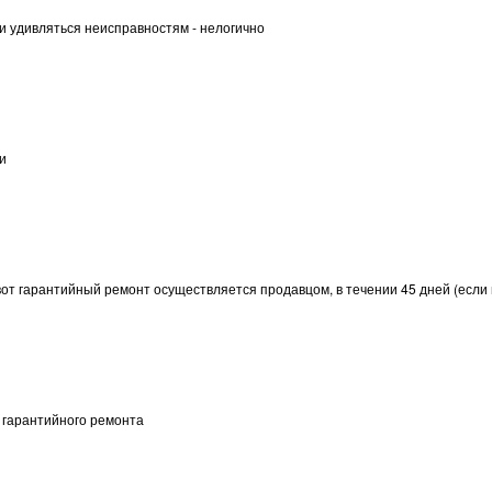
и удивляться неисправностям - нелогично
и
 вот гарантийный ремонт осуществляется продавцом, в течении 45 дней (если 
т гарантийного ремонта