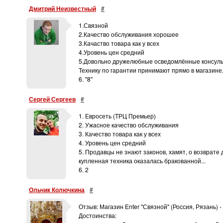
Дмитрий Неизвестный
#
1.Связной
2.Качество обслуживания хорошее
3.Качаство товара как у всех
4.Уровень цен средний
5.Довольно дружелюбные осведомлённые консультан
Технику по гарантии принимают прямо в магазине
6. "8"
Сергей Сергеев
#
1. Евросеть (ТРЦ Премьер)
2. Ужасное качество обслуживания
3. Качество товара как у всех
4. Уровень цен средний
5. Продавцы не знают законов, хамят, о возврате 
купленная техника оказалась бракованной...
6. 2
Ольчик Колючкина
#
Отзыв: Магазин Enter "Связной" (Россия, Рязань) -
Достоинства: