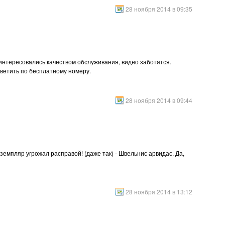
28 ноября 2014 в 09:35
оинтересовались качеством обслуживания, видно заботятся.
оветить по бесплатному номеру.
28 ноября 2014 в 09:44
кземпляр угрожал расправой! (даже так) - Швельнис арвидас. Да,
28 ноября 2014 в 13:12