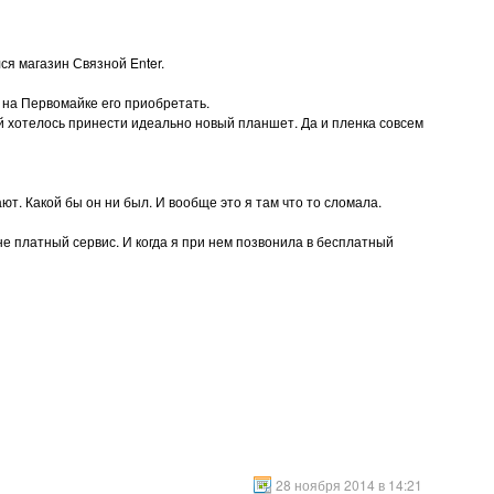
ся магазин Связной Enter.
 на Первомайке его приобретать.
й хотелось принести идеально новый планшет. Да и пленка совсем
ют. Какой бы он ни был. И вообще это я там что то сломала.
не платный сервис. И когда я при нем позвонила в бесплатный
28 ноября 2014 в 14:21