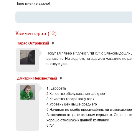
Твоё мнение важно!
Комментарии (12)
Тарас Островский
#
Покупал плеер в "Элекс", "ДНС". с Элексом дошли
panasonic. Ни в одном, ни в другом магазине не р
элексу и днс.
Дмитрий Неизвестный
#
1. Евросеть
2.Качество обслуживания среднее
3.Качаство товара как у всех
4.Уровень цен выше среднего
5.Начиная не особо просвящёнными в своихвопроса
Заканчивая отвратительным сервисом. Сплошные мин
хорошо отношусь к данной компании.
6."5"