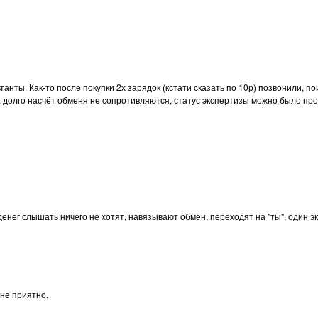
ты. Как-то после покупки 2х зарядок (кстати сказать по 10р) позвонили, п
, долго насчёт обменя не сопротивляются, статус экспертизы можно было пр
денег слышать ничего не хотят, навязывают обмен, переходят на "ты", один э
 не приятно.