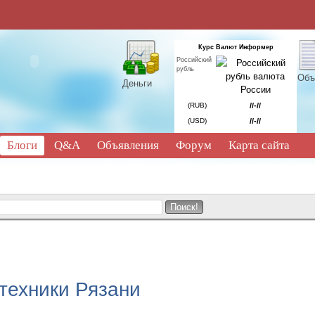
Курс Валют Информер
Российский
рубль
Объ
Деньги
(RUB)
//-//
(USD)
//-//
Блоги
Q&A
Объявления
Форум
Карта сайта
техники Рязани