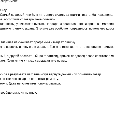
ассортимент
силу,
 Самый дешевый, что бы в интернете сидеть да книжки читать. На глаза попал
ее, ассортимент товара тоже большой.
планшеты) у них самая низкая. Подобрала себе планшет, и пришла в магазин
щитную пленку с экрана. Это мне уже особо не понравилось, потому что домо
 Планшет не скачивает программы и выдает ошибку.
о вернуть, и несу его в магазин. Где мне отвечают что товар они не принима
ый, а другой бесплатный (по гарантии), причем продавец особо советовал м
ает. Хотя минуту назад сам давал мне номер.
осила в результате чего мне могут вернуть деньги или обменять товар.
са о том что товар не подлежит ремонту.
монт. Даже не успев ими попользоваться.
 вообще магазин не плох.