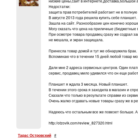
низкие цены,сайт в интернете,доставка,большой 
Недостатки:
защита прав потребителей работает не в полную 
В августе 2013 года решила купить себе планшет.
Зашла на сайт. Разнообразие цен конечно хорош
Могу сказать что цена на приличные (бюджетные 
При осмотре товара продавец сразу же содрал за
не мешала, и экран защищала.
Принесла товар домой и тут же обнаружила брак.
Вспоминаю что в течении 15 дней любой товар можн
Дали мне 2 адреса сервисных центров. Один платн
сервис, продавец мило удивился что он еще работ
Планшет я ждала 3 месяца. Новый планшет.
В течении этого срока я заходила в магазин и спр
Сказали что только в результате справки из серви
Очень жалко отдавать новые товары сразу же в ре
Надеюсь что остальным все же повезет больше. А
http://otzovik.com/review_827320.html
Тарас Островский
#