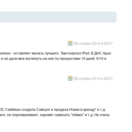
28 ноября 2014 в 06:27
элексе - оставляет желать лучшего. Там покупал iPod. В ДНС брал
 и не дали мне взглянуть на нее по прошествии 10 дней. 0/10 и
28 ноября 2014 в 06:27
ОС Симбиан создала Самсунг и продала Нокии в аренду" и т.д.
го, не перезванивают, наровят навязать "обмен" и т.д. Не очень