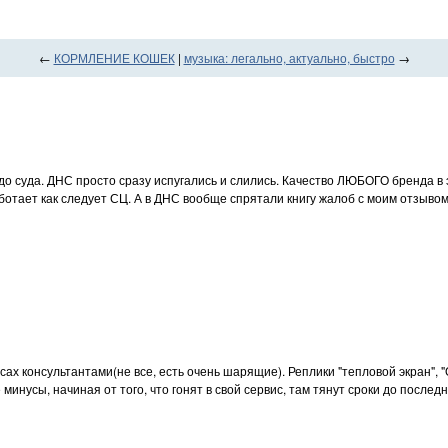
←
КОРМЛЕНИЕ КОШЕК
|
музыка: легально, актуально, быстро
→
 до суда. ДНС просто сразу испугались и слились. Качество ЛЮБОГО бренда в 
аботает как следует СЦ. А в ДНС вообще спрятали книгу жалоб с моим отзывом
х консультантами(не все, есть очень шарящие). Реплики "тепловой экран", "
усы, начиная от того, что гонят в свой сервис, там тянут сроки до последне