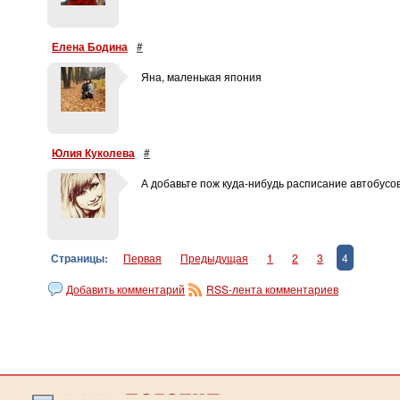
Елена Бодина
#
Яна, маленькая япония
Юлия Куколева
#
А добавьте пож куда-нибудь расписание автобусов
Страницы:
Первая
Предыдущая
1
2
3
4
Добавить комментарий
RSS-лента комментариев