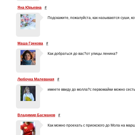
Яна Юрьевна
#
Подскажите, пожалуйста, как называются суши, к
Маша Грекова
#
Как добраться до вас?от улицы ленина?
Любочка Малеваная
#
имеете ввиду до молла?с первомайки можно сест
Владимир Басманов
#
Как можно проехать с приокского до Мола на марш