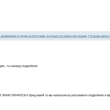
 кормлении и уходе за котятами, которые остались без кошки.
|
Отзывы моих 
ию , то напишу подробное
АЮ ЛИЧНО!Это бред какой то вы написали,ну расскажите подробнее и вре