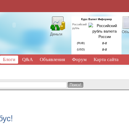
Курс Валют Информер
Российский
рубль
Объ
Деньги
(RUB)
//-//
(USD)
//-//
Блоги
Q&A
Объявления
Форум
Карта сайта
бус!