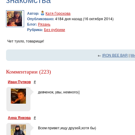
Автор:
Катя Горохова
Опубликовано:
4184 дня назад (16 октября 2014)
Блог:
Рязань
Рубрика:
Без рубрики
Чет тухло, товарищи!
←
IRON BEE BAR
|
Мн
Комментарии (223)
Иван Пупков
#
девченок, увы, немного((
Анна Янкова
#
Всем привет,ищу друзей,хотя бы)