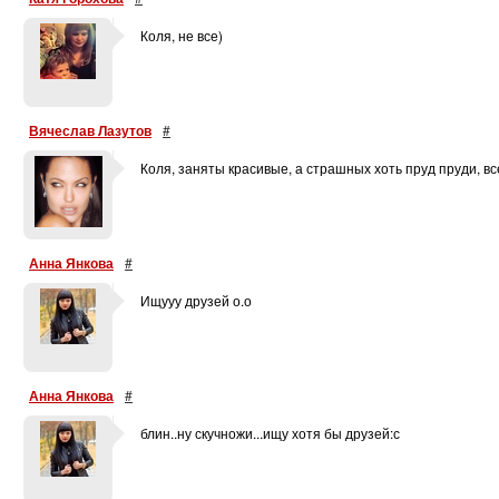
Коля, не все)
Вячеслав Лазутов
#
Коля, заняты красивые, а страшных хоть пруд пруди, вс
Анна Янкова
#
Ищууу друзей о.о
Анна Янкова
#
блин..ну скучножи...ищу хотя бы друзей:с