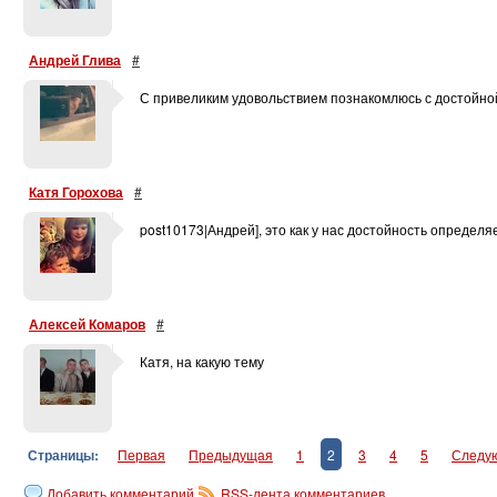
Андрей Глива
#
С привеликим удовольствием познакомлюсь с достойно
Катя Горохова
#
post10173|Андрей], это как у нас достойность определя
Алексей Комаров
#
Катя, на какую тему
Страницы:
Первая
Предыдущая
1
2
3
4
5
Следу
Добавить комментарий
RSS-лента комментариев