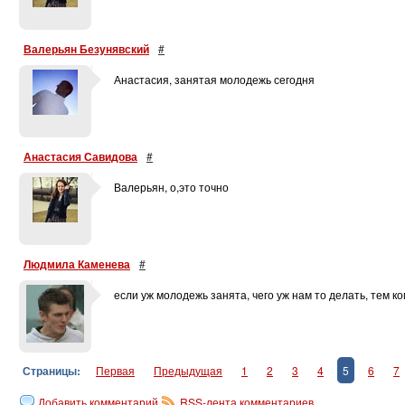
Валерьян Безунявский
#
Анастасия, занятая молодежь сегодня
Анастасия Савидова
#
Валерьян, о,это точно
Людмила Каменева
#
если уж молодежь занята, чего уж нам то делать, тем ком
Страницы:
Первая
Предыдущая
1
2
3
4
5
6
7
Добавить комментарий
RSS-лента комментариев