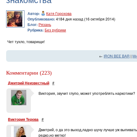
Автор:
Катя Горохова
Опубликовано:
4184 дня назад (16 октября 2014)
Блог:
Рязань
Рубрика:
Без рубрики
Чет тухло, товарищи!
←
IRON BEE BAR
|
Мн
Комментарии (223)
Дмитрий Неизвестный
#
Виктория, звучит глупо, может употреблять наркотики?
Виктория Терова
#
Дмитрий, о да это выход,ладно шучу лучше уж выпивать.
редко,но метко!